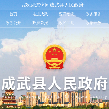
欢迎您访问成武县人民政府
首页
走进成武
要闻动态
政务服务
政务公开
政府公报
政民互动
数据开放