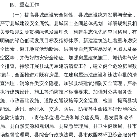
四、重点工作
（一）提高县城建设安全韧性。
县城建设统筹发展与安全，
严守县城建设安全底线。
县城国土空间总体规划、详细规划及相
关专项规划等贯彻绿色发展理念，构建生态优先的空间格局，有
明确的绿色低碳发展目标及指标体系。
新建建筑选址着重考虑安
全因素，避开地震活动断层、洪涝等自然灾害易发的区域以及采
空区等，并做好防灾安全论证。加强房屋建筑施工、城镇燃气安
全排查。持续开展县城房屋建筑清查工作，建立健全危险房屋数
据库，全面推进对既有房屋、在建房屋违法建设和违法审批的清
查治理，消除各类安全隐患。加强县城建筑消防安全管理，严格
执行建筑设计、施工等消防技术标准要求。加强对公共服务设
施、市政基础设施、道路交通设施等安全巡查、检查，提高县城
能源、通讯、给排水、交通、防洪、防疫等生命线基础设施的应
急防灾能力。
（责任单位
:县住房和城乡建设局、县发展和改革
局、县自然资源和规划局、县应急管理局
、县卫生健康局、县市
场监督管理局、县综合行政执法局、县市政园林环卫综合服务中