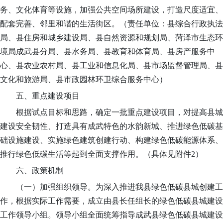
务、文化体育等设施，加强公共空间场所建设，打造尺度适宜、
配套完善、邻里和谐的生活街区。
（责任单位：县综合行政执法
局、县住房和城乡建设局、县自然资源和规划局、
菏泽市生态环
境局成武县分局
、县水
务
局、县教育和体育局
、县房产服务中
心
、
县
农业农村局
、县工业和信息化局
、县市场监督管理局、
县
文化和旅游局、县市政园林环卫综合服务中心
）
五、重点建设项目
根据试点目标和思路，确定一批重点建设项目，对提高县城
建设安全韧性、打造具有成武特色的水韵新城、推进绿色低碳基
础设施建设、实施绿色建筑创建行动、构建绿色低碳能源体系、
推行绿色低碳生活等起到全面支撑作用。（具体见附件
2）
六、政策机制
（一）加强组织领导。
为深入推进我县绿色低碳县城创建工
作，根据实际工作需要，成立由县长任组长的绿色低碳县城建设
工作领导小组。领导小组全面统筹指导成武县绿色低碳县城建设