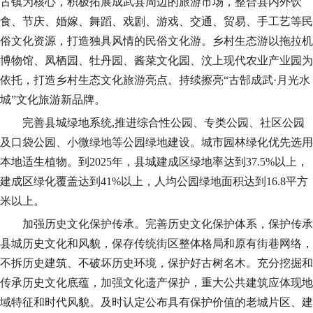
古镇为核心，积极拓展成武县周边的旅游市场，整合县内外饮
食、节庆、婚嫁、舞蹈、戏剧、游戏、交通、贸易、手工艺等民
俗文化资源，打造独具风情的民俗文化游。乡村生态游以拖拉机
博物馆、凤栖园、牡丹园、酱菜文化园、汶上现代农业产业园为
依托，打造乡村生态文化旅游亮点。持续擦亮“古郜成武·月光水
城”文化旅游新品牌。
完善县城绿地系统
,推进综合性公园、专类公园、社区公园
及口袋公园、小微绿地等公园绿地建设。城市园林绿化优先选用
本地适生植物。到2025年，县城建成区绿地率达到37.5%以上，
建成区绿化覆盖达到41%以上，人均公园绿地面积达到16.8平方
米以上。
加强历史文化保护传承。完善历史文化保护体系，保护传承
县城历史文化和风貌，保存传统街区整体格局和原有街巷网络，
不拆历史建筑、不破坏历史环境，保护好古树名木。充分挖掘和
传承历史文化底蕴，加强文化遗产保护，重大公共建筑应体现地
域特征和时代风貌。及时认定公布具有保护价值的老城片区、建