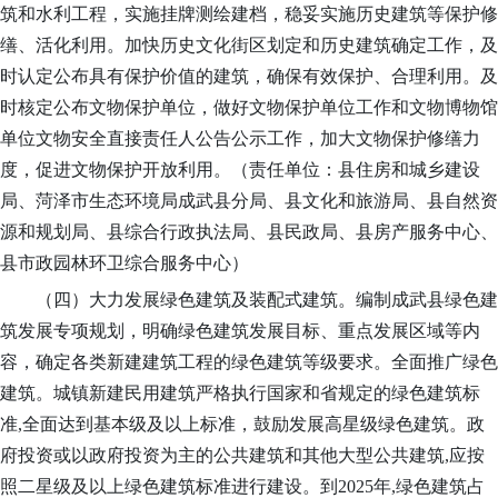
筑和水利工程，实施挂牌测绘建档，稳妥实施历史建筑等保护修
缮、活化利用。加快历史文化街区划定和历史建筑确定工作，及
时认定公布具有保护价值的建筑，确保有效保护、合理利用。及
时核定公布文物保护单位，做好文物保护单位工作和文物博物馆
单位文物安全直接责任人公告公示工作，加大文物保护修缮力
度，促进文物保护开放利用。
（责任单位：县住房和城乡建设
局、
菏泽市生态环境局成武县分局
、县文化和旅游局、县自然资
源和规划局
、县综合行政执法局
、县民政局、县房产服务中心、
县市政园林环卫综合服务中心
）
（四）大力发展绿色建筑及装配式建筑。
编制成武县绿色建
筑发展专项规划，明确绿色建筑发展目标、重点发展区域等内
容，确定各类新建建筑工程的绿色建筑等级要求。全面推广绿色
建筑。城镇新建民用建筑严格执行国家和省规定的绿色建筑标
准
,全面达到基本级及以上标准，鼓励发展高星级绿色建筑。政
府投资或以政府投资为主的公共建筑和其他大型公共建筑,应按
照二星级及以上绿色建筑标准进行建设。
到
2025年,
绿色建筑占