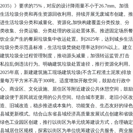
2035）》要求的75%，对应的设计降雨量不小于26.7mm
。
加强
生活垃圾分类和再生资源回收利用。持续
开展无废城市创建。
推
进生活垃圾分类和减量化、资源化
,加快构建覆盖分类投放、分
类收集、分类运输、分类处理的收运处置体系。推进固定场所餐
饮企业产生的餐厨垃圾集中收运处置。到2025年，达到城乡生活
垃圾分类示范县标准，生活垃圾焚烧处理率达到95%以上。建立
建筑垃圾全过程管理制度，推动源头减量，加强转运监管,打击
私拉乱倒违法行为。明确建筑垃圾处置途径，推行资源化利用。
2025年底，新建建筑施工现场建筑垃圾(不含工程渣土泥浆)排放
量每万平方米不高于300吨。适度增加开敞空间，鼓励在行政中
心、商业区、文化设施、居住区等附近建设公共休憩空间，鼓励
建设便于居民就近使用的公共空间。结合城市更新、老旧小区改
造、旧城改造，稳步推进成本集约、功能复合、生态友好的绿色
县城更新模式。
结合山东省县域经济高质量发展试点创建和省级
绿色工业园区创建，
推行以街区为单元统筹建设方式，合理确定
县城居住区规模，探索以街区为单位统筹建设公共服务、商业服