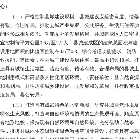
心
）
（二）严格控制县城建设规模。
县城建设应疏密有度、错落
有致、合理布局。
推动县城产业集聚、公共服务、生活居住等功
能区形成相互依托、功能互补的发展格局。县城建成区人口密度
宜控制每平方公里
0.6万至1万人，县城建成区的建筑总面积与建
设用地面积的比值宜控制在0.6至0.8。综合考虑功能需求、消防
救援能力等因素，在县城宜建设多层住宅，最高不超过18层。打
造具有城镇生活氛围、疏密有度、错落有致、合理布局的县城土
地利用模式和高品质人性化宜居环境。
（责任单位：县自然资源
和规划局、县住房和城乡建设局、
县发展和改革局
、
县
行政审批
服务局、县公安局
）
（三）打造具有成武特色的水韵新城。
研究县城自然环境及
特色生态风貌，打造与自然环境相协调的生态景观环境。顺应原
有地形地貌，保持现有自然环境和自然风貌。充分借助自然条
件，推进县城内生态绿道和绿色游憩空间等建设，打造具有成武