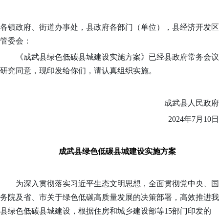
各镇政府、街道办事处，县政府各部门（单位），县经济开发区
管委会：
《
成武县绿色低碳县城
建设
实施方案
》已经县政府
常务会议
研究同意，现印发给你们，请认真组织实施。
成武
县人民政府
202
4
年
7
月
10
日
成武县绿色低碳县城建设实施方案
为深入贯彻落实习近平生态文明思想，全面贯彻党中央、国
务院及省、市关于绿色
低碳高质量
发展的决策部署，
高效
推进我
县绿色低碳县城建设，根据住房和城乡建设部等
15部门印发
的