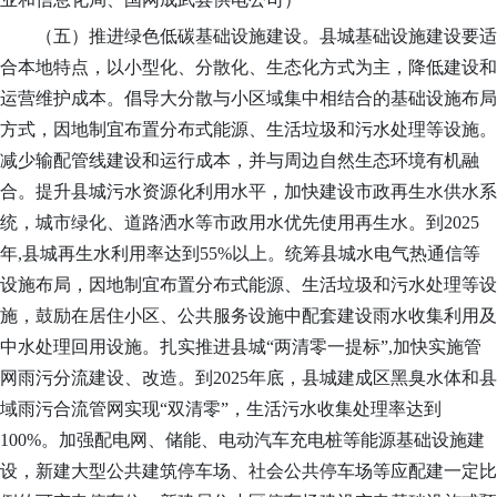
（五）推进绿色低碳基础设施建设。
县城基础设施建设要适
合本地特点，以小型化、分散化、生态化方式为主，降低建设和
运营维护成本。倡导大分散与小区域集中相结合的基础设施布局
方式
，
因地制宜布置分布式能源、生活垃圾和污水处理等设施。
减少输配管线建设和运行成本，并与周边自然生态环境有机融
合。提升县城污水资源化利用水平，加快建设市政再生水供水系
统
，
城市绿化、道路
洒水
等市政用水优先使用再生水。到
2025
年,县城再生水利用率达到55%以上。统筹县城水电气热通信等
设施布局，因地制宜布置分布式能源、生活垃圾和污水处理等设
施，鼓励在居住小区、公共服务设施中配套建设雨水收集利用及
中水处理回用设施。扎实推进县城“两清零一提标”,加快实施管
网雨污分流建设、改造。到2025年
底
，县城建成区黑臭水体和县
域雨污合流管网实现
“双清零”，生活污水收集处理率达到
100%。加强配电网、储能、电动汽车充电桩等能源基础设施建
设，新建大型公共建筑停车场、社会公共停车场等应配建一定比