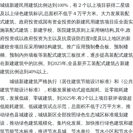
城镇新建民用建筑比例达到
100%，
有２个以上项目获得二星级
及以上绿色建筑标识
,总面积不低于４万平方米。大力发展装配
式建筑
。
政府投资或国有资金投资的新建民用建筑项目应全面实
施装配式建筑
；
新建学校、医院建筑原则上采用钢结构
,其中,政
府投资或以政府投资为主以及抗震设防烈度8度及以上地区的新
建校舍项目应采用钢结构建筑。推广应用预制叠合板、预制楼
梯、预制内外墙板等装配式建筑三板技术，逐步提高装配式建筑
在新建建筑中的比例。到2025年,全县新开工装配式建筑占新建
建筑比例达到40%以上。
城镇新建建筑严格执行
《居住建筑节能设计标准》和
《公共
建筑节能设计标准》
，
积极发展被动式超低能耗、近零能耗建
筑
，
发展低碳、零碳建筑
。
到
2025年,有2个以上项目获评省级超
低能耗建筑、低碳建筑试点示范，总面积不低于2万平方米。推
动绿色
县城
建设，城镇新区全部按照绿色生态城区标准规划建
设，推动绿色建筑规模化、集约化发展。加快推行绿色建筑和建
筑节能节水标准，推进节水县城、节水单位、节水小区和节水企