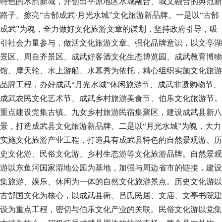
特色的水韵新城，开创出平原地区水城融合、城文融合的典范新
路子。擦亮
“古郜成武·月光水城”文化旅游新品牌。一是以“古郜
成武”为魂，全力做好文化旅游文章的谋划，坚持政府引导，吸
引社会力量参与，做活文化旅游文章。强化品牌意识，以文亭湖
景区、周自齐景区、成武好客酒文化生态博览园、成武教育博物
馆、摩天轮、水上游船、水幕秀为依托，精心组织实施文化旅游
品牌工程，办好成武“月光水城”休闲旅游节、成武非遗购物节、
成武农民文化艺术节、成武乡村旅游美食节、伯乐文化旅游节。
重点建设党集古镇、九女乡村旅游民宿集聚区，建设成武县新八
景，打造成武县文化旅游新品牌。二是以“月光水城”为魄，大力
实施文化旅游产业工程，打造具有成武县特色的自然景观游、历
史文化游、民俗文化游、乡村生态游等文化旅游品牌。自然景观
游以东鱼河国家湿地公园为基地，加强与周边省市的链接，建设
集旅游、娱乐、休闲为一体的自然文化旅游景点。历史文化游以
古郜国文化为核心，以成武县衙、吕氏民居、文庙、文亭书院建
设为重点工程，密切与伯乐文化产业的关联。民俗文化游以党集