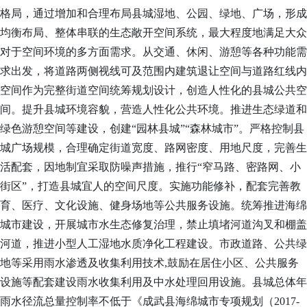
格局，通过增加和合理布局县城湿地、公园、绿地、广场，形成
均衡布局、整体串联的生态敞开空间系统，最大程度地满足大众
对于空间环境的多方面需求。从交通、休闲、游憩等各种功能需
求出发，将道路两侧视线可及范围内建筑退让空间与道路红线内
空间作为完整街道空间统筹规划设计，创造人性化的县城公共空
间。
提升县城环境容貌，营造人性化公共环境。推进生态绿道和
绿色游憩空间等建设，创建
“园林县城”“森林城市”。严格控制县
城广场规模，合理确定街道宽度、路网密度、用地尺度，完善生
活配套，因地制宜采取防噪声措施，推行“窄马路、密路网、小
街区”，打造县城宜人的空间尺度。实施功能修补，配套完善教
育、医疗、文化设施、健身场地等公共服务设施。统筹推进海绵
城市建设，开展城市水生态修复治理，禁止填堵河道沟叉和棚盖
河道，推进小型人工湿地水质净化工程建设。市政道路、公共绿
地等采用雨水渗透及收集利用技术,鼓励在居住小区、公共服务
设施等配套建设雨水收集利用及中水处理回用设施。县城总体年
雨水径流总量控制率不低于《成武县海绵城市专项规划（2017-