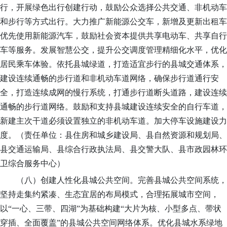
行，开展绿色出行创建行动
，
鼓励公众选择公共交通、非机动车
和步行等方式出行。大力推广新能源公交车，新增及更新出租车
优先使用新能源汽车，鼓励社会资本提供共享电动车、共享自行
车等服务。发展智慧公交，提升公交调度管理精细化水平，优化
居民乘车体验。
依托县城绿道，打造适宜步行的县城交通体系，
建设连续通畅的步行道和非机动车道网络
，确保步行道通行安
全，打造连续成网的慢行系统，打通步行道断头道路，建设连续
通畅的步行道网络。鼓励和支持县城建设连续安全的自行车道，
新建主次干道必须设置独立的非机动车道。加大停车设施建设力
度。
（责任单位：县住房和城乡建设局、县自然资源和规划局、
县交通运输局、
县综合行政执法局
、县交警大队、县市政园林环
卫综合服务中心
）
（八）创建人性化县城公共空间。
完善县城公共空间系统，
坚持走集约紧凑、生态宜居的布局模式，合理拓展城市空间，
以
“一心、三带、四湖”为基础构建“大片为核、小型多点、带状
穿插、全面覆盖”的县城公共空间网络体系。优化县城水系绿地