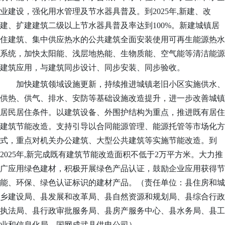
业建设，强化用水管理及节水器具普及。到
2025年,新建、改
建、扩建建筑二级以上节水器具普及率达到100%。新建城镇居
住建筑、集中供应热水的公共建筑全面安装使用可再生能源热水
系统，加快太阳能、浅层地热能、生物质能、空气能等清洁能源
建筑应用，与建筑同步设计、同步安装、同步验收。
加快建筑领域设施更新，持续推进城镇老旧小区实施供水、
供热、供气、排水、安防等基础设施改造提升，进一步改善城镇
居民居住条件。以建筑设备、外围护结构为重点，
推进既有居住
建筑节能改造。支持引导以合同能源管理、能源托管等市场化方
式，重点对机关办公建筑、大型公共建筑等实施节能改造。到
2025年,新完成既有建筑节能改造面积不低于2万平方米。
大力推
广应用绿色建材，积极开展绿色产品认证，鼓励企业应用获得节
能、环保、绿色认证标识的建材产品。
（责任单位：县住房和城
乡建设局、
县发展和改革局
、
县自然资源和规划局、
县综合行政
执法局、县
行政审批服务局、县房产服务中心、县水务局、县工
业和信息化局、国网成武县供电公司
）