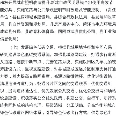
积极
开展城市照明改造提升
,新建市政照明系统全部使用高效节
能灯具，实施道路与公共景观照明节能改造及智能控制。
（责任
单位：县住房和城乡建设局、
县综合行政执法局
、
县发展和改革
局
、县自然资源和规划局、县房产服务中心、
菏泽市生态环境局
成武县分局
、县教育和体育局、
国网成武县
供电公司、县工业和
信息化局
）
（七）发展绿色低碳交通。
根据县城用地特征和空间布局，
研究建设绿色低碳交通系统。加强县城路网建设，打通步行道断
头道路，连接中断节点，完善道路系统。
实施以街区为单元的统
筹建设方式，重视支路建设，对县城建成区逐片区制定支路打通
方案，着力提高支路网密度，畅通道路微循环。
优化过街设施，
清理违法占道行为，畅通各片区之间的交通联系，优化交通组
织，提高道路通达性。优先发展公共交通，优化公交线网和场站
设施建设，积极落实公交优先政策，构建公交、自行车、步行系
统共同构成的结构合理、层级清晰、分工明确、分布均衡的城市
绿色低碳道路网络体系，引导绿色低碳出行方式。
倡导绿色出