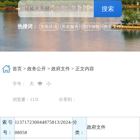
搜索
热搜词：
营商环境
养老服务
医疗保险
政策文件
>
>
>
首页
政务公开
政府文件
正文内容
大
中
小
字号：
浏览量：
1131
分享到：
索 引
113717230044875813/2024-
分
政府文件
号：
08058
类：