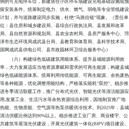
例的可充电停车位，新建居住小区停车场建设充电基础设施或预
留安装条件。统筹制定电力、供水、燃气、弱电等专业管线建设
计划，并与道路建设同步实施，杜绝“马路拉链”现象。
（责任单
位：县住房和城乡建设局、县综合行政执法局、县发展和改革
局、县自然资源和规划局、县
农业农村局
、县房产服务中心、
菏
泽市生态环境局成武县分局
、县教育和体育局、县科学技术局、
国网成武县供电公司、县市政园林环卫综合服务中心）
（六）构建绿色低碳建筑用能体系。
提升县城能源利用效
率，大力发展适应当地资源禀赋和需求的可再生能源，构建县城
绿色低碳能源体系。统筹利用传统能源、可再生能源、余热废热
等各种能源
，
优化调整用能结构，严格落实能耗
"双控"。稳步推
进冬季清洁取暖工作，推广分布式光伏、智能光伏等清洁能源应
用,发展工业、生活污水等余热资源综合利用，因地制宜推广地
热能、生物质能、空气源等热泵供暖供冷技术。到2025年，县城
清洁供暖比例达到
9
0%以上。稳步推进工业厂房、商业楼宇、公
共建筑等屋顶光伏建设，开展光伏建筑一体化(BIPV)项目建设。