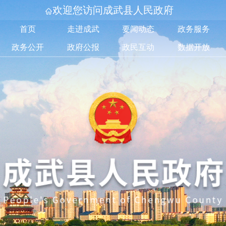
欢迎您访问成武县人民政府
首页
走进成武
要闻动态
政务服务
政务公开
政府公报
政民互动
数据开放