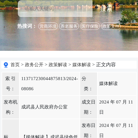
搜索
热搜词：
营商环境
养老服务
医疗保险
政策文件
>
>
>
> 正文内容
首页
政务公开
政策解读
媒体解读
索 引
113717230044875813/2024-
分
媒体解读
号：
08086
类：
发布机
成文日
2024 年 07 月 11
成武县人民政府办公室
构：
期：
日
发布日
2024 年 07 月 11
期：
日
标
【媒体解读 】成武县绿色低