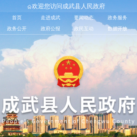
欢迎您访问成武县人民政府
首页
走进成武
要闻动态
政务服务
政务公开
政府公报
政民互动
数据开放