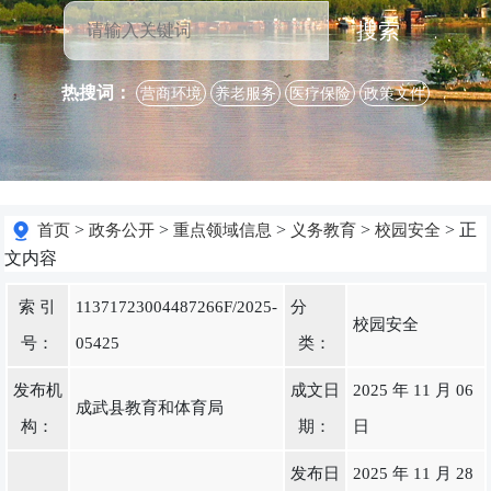
搜索
热搜词：
营商环境
养老服务
医疗保险
政策文件
>
>
>
>
> 正
首页
政务公开
重点领域信息
义务教育
校园安全
文内容
索 引
11371723004487266F/2025-
分
校园安全
号：
05425
类：
发布机
成文日
2025 年 11 月 06
成武县教育和体育局
构：
期：
日
发布日
2025 年 11 月 28