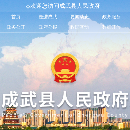
欢迎您访问成武县人民政府
首页
走进成武
要闻动态
政务服务
政务公开
政府公报
政民互动
数据开放