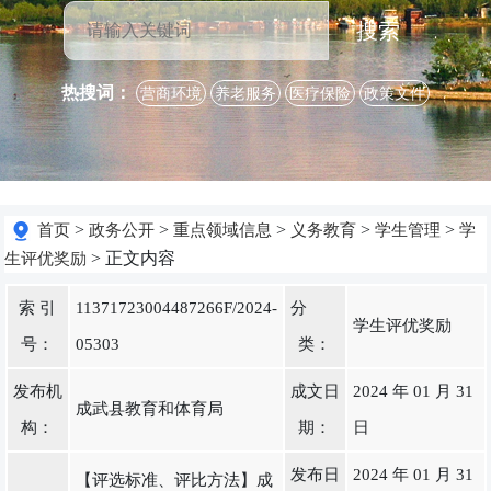
搜索
热搜词：
营商环境
养老服务
医疗保险
政策文件
>
>
>
>
>
首页
政务公开
重点领域信息
义务教育
学生管理
学
> 正文内容
生评优奖励
索 引
11371723004487266F/2024-
分
学生评优奖励
号：
05303
类：
发布机
成文日
2024 年 01 月 31
成武县教育和体育局
构：
期：
日
发布日
2024 年 01 月 31
【评选标准、评比方法】成