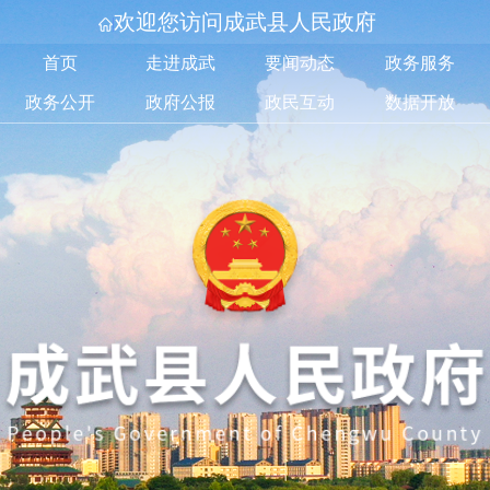
欢迎您访问成武县人民政府
首页
走进成武
要闻动态
政务服务
政务公开
政府公报
政民互动
数据开放