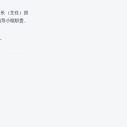
镇长（主任）担
领导小组职责、
。