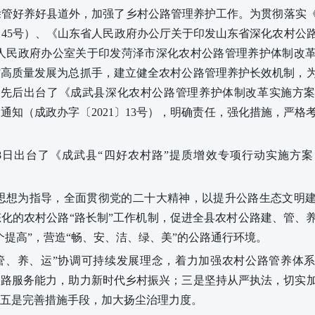
除管好养好县道外，加强了乡村公路管理养护工作。
为贯彻落实
〕45号）、《山东省人民政府办公厅关于印发山东省深化农村公
泽市人民政府办公室关于印发菏泽市深化农村公路管理养护体制改
”高质量发展为总抓手，建立健全农村公路管理养护长效机制，
府先后出台了《成武县深化农村公路管理养护体制改革实施方
知（成政办字〔2021〕13号）
，明确责任，强化措施，严格
8日
出台了
《成武县“四好农村路”提质增效专项行动实施方
思想为指导，全面贯彻党的二十大精神，
以提升公路生态文明
态化的农村公路
“
路长制”工作机制，促进全县农村公路建、管、
个提高
”
，营造
“
畅、安、洁、绿、美
”
的公路通行环境。
管、养、运”协调可持续发展理念，着力加强农村公路管养体
公路服务能力，助力新时代乡村振兴；三是坚持从严执法，切实
五是完善措施手段，加大扬尘治理力度。