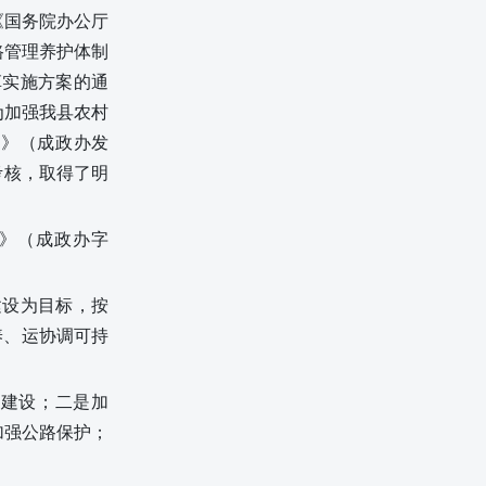
《国务院办公厅
路管理养护体制
革实施方案的通
为加强我县农村
案》（
成政办发
考核，取得了明
案》（成政办字
建设为目标，按
养、运协调可持
系建设；二是
加
加强公路保护；