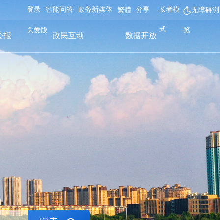
登录
智能问答
政务新媒体
分享
长者模
繁體
无障碍浏
式
关爱版
览
公报
政民互动
数据开放