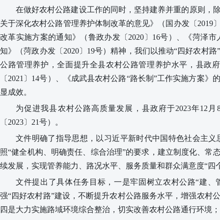
在做好农村公路建设工作的同时，坚持建养并重的原则，
关于深化农村公路管理养护体制改革的意见》（国办发〔2019
改革实施方案的通知》（鲁政办发〔2020〕16号）、《菏
知》（
菏政办发〔2020〕19号
）精神，我们以推动“四好农村路
公路管理养护，
全面提升全县农村公路管理养护水平，县政
〔2021〕14号
）、
《成武县农村公路“路长制”工作实施方案》的通
显成效。
为促进我县农村公路高质量发展，县政府于
2023年12月
〔2023〕
21
号）。
文件明确了指导思想，
以习近平新时代中国特色社会主义
照“健全机构、明确责任、综合治理”的要求，
建立制度化、常
续发展，实现管养能力、路况水平、服务质量和群众满意度
“
四
文件提出了具体
任务目标，一是
牢固树立农村公路“建、
强“四好农村路”建设，
不断提升农村公路服务水平，增强农村
四是
大力实施路域环境综合整治，切实改善农村公路通行环境；