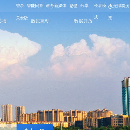
登录
智能问答
政务新媒体
分享
长者模
繁體
无障碍浏
式
关爱版
览
公报
政民互动
数据开放