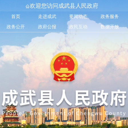
欢迎您访问成武县人民政府
首页
走进成武
要闻动态
政务服务
政务公开
政府公报
政民互动
数据开放