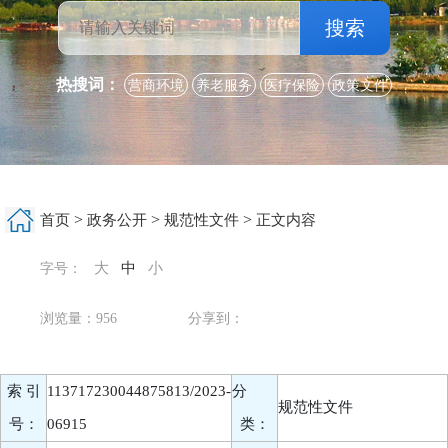
搜索
热搜词：
营商环境
养老服务
医疗保险
政策文件
>
>
>
首页
政务公开
规范性文件
正文内容
大
中
小
字号：
浏览量：
956
分享到：
索 引
113717230044875813/2023-
分
规范性文件
号：
06915
类：