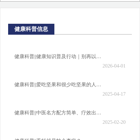
财政预决算信息
健康科普信息
健康科普||健康知识普及行动｜别再以为是意外！这些 “意外”可避免，防范秘籍请收下！
2026-04-01
健康科普||爱吃坚果和很少吃坚果的人，谁的血脂更健康？
2025-04-17
健康科普||中医名方配方简单、疗效出众，这14个方子，建议人手一份！
2025-02-20