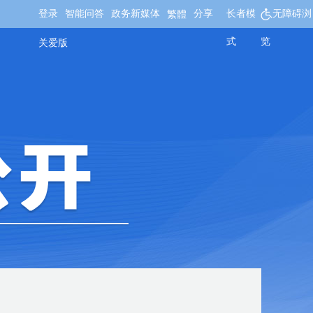
登录
智能问答
政务新媒体
分享
长者模
无障碍浏
繁體
式
览
关爱版