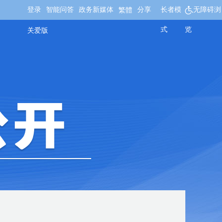
登录
智能问答
政务新媒体
分享
长者模
无障碍浏
繁體
式
览
关爱版