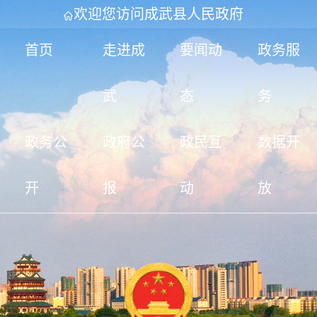
欢迎您访问成武县人民政府
首页
走进成
要闻动
政务服
武
态
务
政务公
政府公
政民互
数据开
开
报
动
放