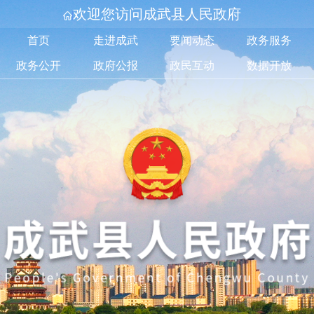
欢迎您访问成武县人民政府
首页
走进成武
要闻动态
政务服务
政务公开
政府公报
政民互动
数据开放