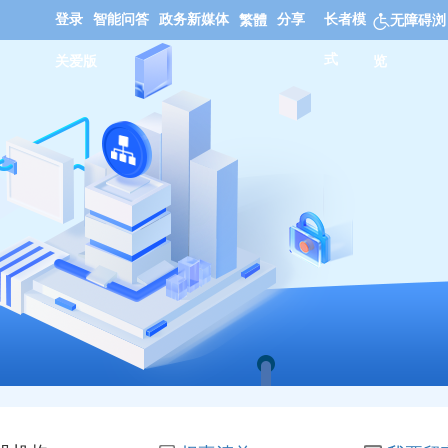
登录
智能问答
政务新媒体
分享
长者模
繁體
无障碍浏
式
关爱版
览