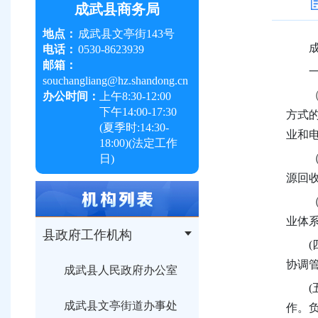
成武县商务局
地点：
成武县文亭街143号
电话：
0530-8623939
邮箱：
souchangliang@hz.shandong.cn
办公时间：
上午
8:30-12:00
下午
14:00-17:30
方式
(夏季时:
14:30-
业和
18:00
)(法定工作
日)
源回
业体
县政府工作机构
(
协调
成武县人民政府办公室
成武县文亭街道办事处
作。