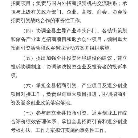
招商项目；负责与国内外招商投资机构交流联系；承
担与上级有关政府部门、企业、高校、商会、协会等
成武县九女集镇人民政府
招商引资战略合作的事务性工作。
成武县审计局
（四）协调全县主导产业牵头部门、各镇街策划
和储备产业重点招商项目和返乡创业项目，编制重大
成武县工业和信息化局
招商引资活动和返乡创业活动方案并组织实施。
（五）提出加强全县投资环境建设的建议，建立
成武县市场监督管理局
投诉协调制度，协调解决投资企业及投资者的投诉事
成武县水务局
项。
（六）承担全县招商引资、产业项目及返乡创业
成武县天宫庙镇人民政府
项目对接工作，负责跟踪重大项目推进，协调招商引
资及返乡创业政策落实落地。
成武县教育和体育局
（七）参与建立全县招商引资、返乡创业工作综
成武县信访局
合评价绩效管理体系，承担全县招商引资和返乡创业
考核办法、工作方案拟订实施的事务性工作。
成武县自然资源和规划局