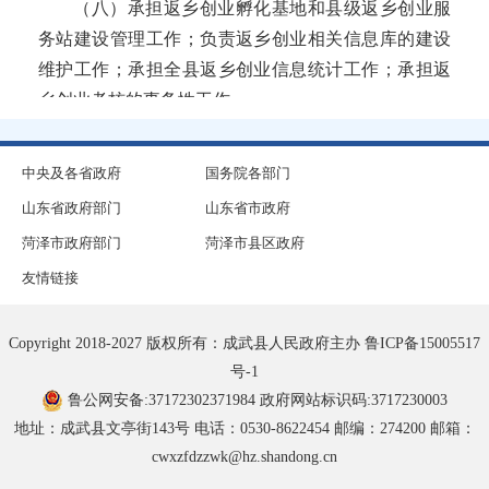
（八）承担返乡创业孵化基地和县级返乡创业服
务站建设管理工作；负责返乡创业相关信息库的建设
成武县农业农村局
维护工作；承担全县返乡创业信息统计工作；承担返
乡创业考核的事务性工作。
成武县科学技术局
（九）编制全县招商引资和返乡创业队伍建设教
成武县交通运输局
育培训计划并组织实施，加强招商引资人才队伍建
中央及各省政府
国务院各部门
设。
山东省政府部门
山东省市政府
成武县综合行政执法局
（十）指导镇街返乡创业、招商引资工作。
菏泽市政府部门
菏泽市县区政府
成武县南鲁集镇人民政府
（十一）完成县委、县政府交办的其他任务
友情链接
成武县公安局
Copyright 2018-2027 版权所有：成武县人民政府主办
鲁ICP备15005517
号-1
成武县苟村集镇人民政府
鲁公网安备:37172302371984
政府网站标识码:3717230003
地址：成武县文亭街143号 电话：0530-8622454 邮编：274200 邮箱：
成武县白浮图镇人民政府
cwxzfdzzwk@hz.shandong.cn
成武县房产服务中心