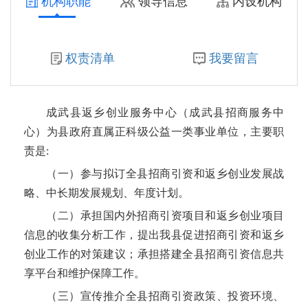
机构职能
领导信息
内设机构
成武县人力资源和社会保障局
权责清单
我要留言
成武县汶上集镇人民政府
成武县党集镇人民政府
成武县返乡创业服务中心（成武县招商服务中
成武县行政审批服务局
心）为县政府直属正科级公益一类事业单位，主要职
责是
:
成武县返乡创业服务中心（成武县招商服务中心）
（一）参与拟订全县招商引资和返乡创业发展战
略、中长期发展规划、年度计划。
成武县卫生健康局
（二）承担国内外招商引资项目和返乡创业项目
菏泽市生态环境局成武县分局
信息的收集分析工作，提出我县促进招商引资和返乡
创业工作的对策建议；承担搭建全县招商引资信息共
成武县供销合作社联合社
享平台和维护保障工作。
（三）宣传推介全县招商引资政策、投资环境、
成武县司法局