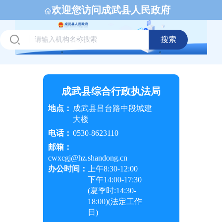
欢迎您访问成武县人民政府
搜索
成武县综合行政执法局
地点：
成武县吕台路中段城建
大楼
电话：
0530-8623110
邮箱：
cwxcgj@hz.shandong.cn
办公时间：
上午
8:30-12:00
下午
14:00-17:30
(夏季时:
14:30-
18:00
)(法定工作
日)