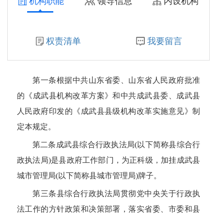
机构职能
领导信息
内设机构
成武县人力资源和社会保障局
权责清单
我要留言
成武县汶上集镇人民政府
成武县党集镇人民政府
第一条
根据中共山东省委、山东省人民政府批准
成武县行政审批服务局
的《成武县机构改革方案》和中共成武县委、成武县
人民政府印发的《成武县县级机构改革实施意见》制
成武县返乡创业服务中心（成武县招商服务中心）
定本规定。
成武县卫生健康局
第二条
成武县综合行政执法局(以下简称县综合行
政执法局)是县政府工作部门，为正科级，加挂成武县
菏泽市生态环境局成武县分局
城市管理局(以下简称县城市管理局)牌子。
成武县供销合作社联合社
第三条
县综合行政执法局贯彻党中央关于行政执
法工作的方针政策和决策部署，落实省委、市委和县
成武县司法局