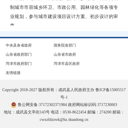
制城市市容城乡环卫、市政公用、园林绿化等各项专
成武县农业农村局
业规划，参与城市建设项目设计方案、初步设计的审
查。
成武县科学技术局
(三)负责组织指导、统筹协调、监督检查、综合考
成武县交通运输局
评全县城市管理与综合行政执法工作:统筹协调、监督
中央及各省政府
国务院各部门
考核镇(街道)城市管理与综合行政执法工作。
山东省政府部门
山东省市政府
成武县综合行政执法局
菏泽市政府部门
菏泽市县区政府
(四)负责全县市容城乡环卫、市政公用、园林绿化
成武县南鲁集镇人民政府
友情链接
等基础设施的管理:会同财政部门编制城市管理维护和
综合行政执法经费年度计划，并组织实施和监管使用;
成武县公安局
Copyright 2018-2027 版权所有：成武县人民政府主办
鲁ICP备15005517
负责全县市容城乡环卫、市政公用、园林绿化业务指
号-1
成武县苟村集镇人民政府
导。
鲁公网安备:37172302371984
政府网站标识码:3717230003
(五)负责全县燃气、热力、城区节水、城区污水处
地址：成武县文亭街143号 电话：0530-8622454 邮编：274200 邮箱：
成武县白浮图镇人民政府
cwxzfdzzwk@hz.shandong.cn
理、城市供水等城市市政公用事业的行业管理工作。
成武县房产服务中心