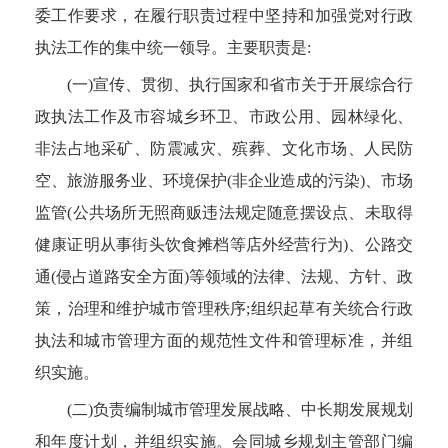
委工作要求，在履行职责过程中坚持和加强党对行政
成武县九女集镇人民政府
执法工作的集中统一领导。主要职责是:
(一)宣传、贯彻、执行国家和省市关于开展综合行
成武县审计局
政执法工作及市容城乡环卫、市政公用、园林绿化、
成武县工业和信息化局
非法占地采矿、防震减灾、殡葬、文化市场、人民防
空、旅游服务业、环境保护(非企业造成的污染)、市场
成武县市场监督管理局
监管(公共场所无照商贩违法规定随意摆设点、未取得
成武县水务局
健康证明从事街头饮食摊档等店外经营行为)、公路交
通(侵占道路安全方面)等领域的法律、法规、方针、政
成武县天宫庙镇人民政府
策，治理和维护城市管理秩序;组织起草有关统合行政
执法和城市管理方面的规范性文件和管理标准，并组
成武县教育和体育局
织实施。
成武县信访局
(二)负责编制城市管理发展战略、中长期发展规划
和年度计划，并组织实施。会同城乡规划主管部门编
成武县自然资源和规划局