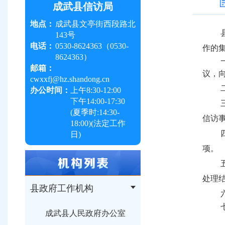
成武县信访局
地点：
成武县文亭街西段路北
143号
电话：
0530-8624363（0530-
作的
8624363）
邮箱：
议，
cwxxfj@hz.shandong.cn
办公时间：
上午
8:30-12:00
下午
14:00-17:30
(夏季时:
14:30-
信访
18:00
)(法定工作
日)
项。
处理
县政府工作机构
成武县人民政府办公室