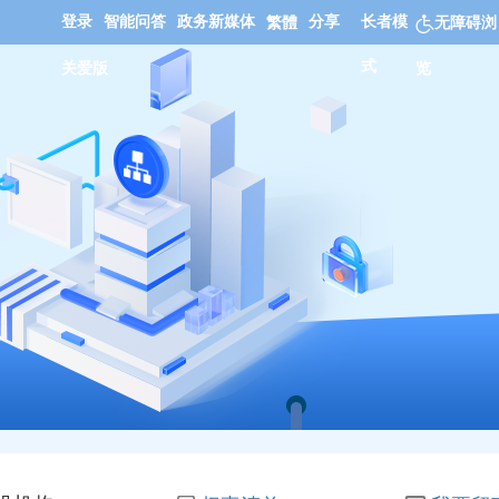
登录
智能问答
政务新媒体
分享
长者模
繁體
无障碍浏
式
关爱版
览