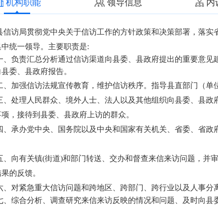
机构职能
领导信息
内
县信访局贯彻党中央关于信访工作的方针政策和决策部署，落实
集中统一领导。
主要职责是
:
一、负责汇总分析通过信访渠道向县委、县政府提出的重要意见
向县委、县政府报告。
二、加强信访法规宣传教育，维护信访秩序。指导县直部门（单
三、处理人民群众、境外人士、法人以及其他组织向县委、县政
事项，接待到县委、县政府上访的群众。
四、承办党中央、国务院以及中央和国家有关机关、省委、省政
五、向有关镇
(
街道
)
和部门转送、交办和督查来信来访问题，并
结果的反馈。
六、对紧急重大信访问题和跨地区、跨部门、跨行业以及人事分
七、综合分析、调查研究来信来访反映的情况和问题、及时向县