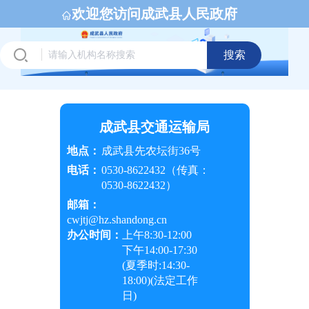
欢迎您访问成武县人民政府
搜索
成武县交通运输局
地点：
成武县先农坛街36号
电话：
0530-8622432（传真：
0530-8622432）
邮箱：
cwjtj@hz.shandong.cn
办公时间：
上午
8:30-12:00
下午
14:00-17:30
(夏季时:
14:30-
18:00
)(法定工作
日)