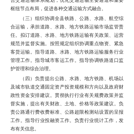
合交通运输体系规划，优化交通运输主要通道和重要
枢纽节点布局，促进各种交通运输方式融合。
成武县九女集镇人民政府
（三）组织协调全县铁路、公路、水路、航空综
合运输，承担道路、水路、地方铁路运输市场监管责
成武县审计局
任。拟订道路、水路、地方铁路运输有关政策、运营
成武县工业和信息化局
规范并监督实施。按照规定组织协调重点物资、紧急
客货运输。指导道路、水路、地方铁路运输服务行业
成武县市场监督管理局
管理工作。指导城市客运工作。指导协调铁路道口监
护管理和综合治理。
成武县水务局
（四）负责提出公路、水路、地方铁路、机场以
及城市轨道交通固定资产投资规模和方向以及政府财
成武县天宫庙镇人民政府
政性资金安排建议。贯彻执行行业有关规费政策并监
成武县教育和体育局
督实施，提出有关财政、土地、价格等政策建议。负
责公路通行费收费标准、公路超限检测站设置的呈报
成武县信访局
工作。指导行业投融资工作。负责行业统计工作，发
布有
关信息。
成武县自然资源和规划局