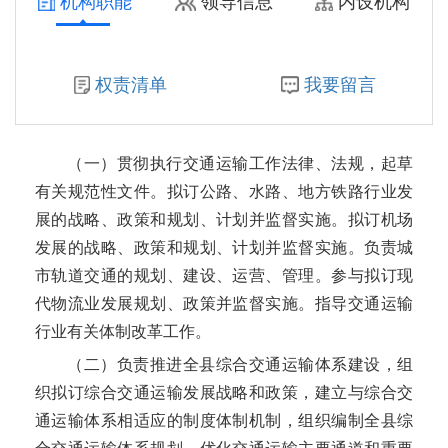
机构职能
领导信息
内设机构
成武县人力资源和社会保障局
权责清单
我要留言
成武县汶上集镇人民政府
成武县党集镇人民政府
（一）贯彻执行交通运输工作法律、法规，起草
成武县行政审批服务局
有关规范性文件。拟订公路、水路、地方铁路行业发
展的战略、政策和规划、计划并监督实施。拟订机场
成武县返乡创业服务中心（成武县招商服务中心）
发展的战略、政策和规划、计划并监督实施
。负责城
市轨道交通的规划、建设、运营、管理。参与
拟订现
成武县卫生健康局
代物流业发展规划、政策并监督实施。指导交通运输
行业有关体制改革工作。
菏泽市生态环境局成武县分局
（二）负责推进全县综合交通运输体系建设，组
成武县供销合作社联合社
织拟订综合交通运输发展战略和政策，建立与综合交
通运输体系相适应的制度体制机制，组织编制全县综
成武县司法局