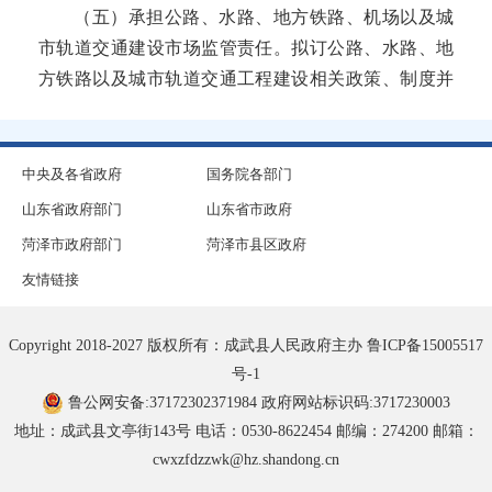
（五）承担公路、水路、地方铁路、机场以及城
市轨道交通建设市场监管责任。拟订公路、水路、地
成武县农业农村局
方铁路以及城市轨道交通工程建设相关政策、制度并
成武县科学技术局
监督实施，拟订机场工程建设相关政策、制度并监督
实施。组织协调公路、水路、地方铁路以及城市轨道
成武县交通运输局
交通有关重点工程建设和工程质量、安全生产监督管
中央及各省政府
国务院各部门
理，组织协调机场有关重点工程建设工作，指导公
山东省政府部门
山东省市政府
成武县综合行政执法局
路、水路、地方铁路、机场以及城市轨道交通基础设
菏泽市政府部门
菏泽市县区政府
施管理和维护。按照规定负责港口规划工作。
成武县南鲁集镇人民政府
友情链接
（六）承担县铁路建设领导小组的日常工作。承
成武县公安局
担县属重点交通运输企业的业务指导工作。
Copyright 2018-2027 版权所有：成武县人民政府主办
鲁ICP备15005517
（七）负责全县高速公路、国道、省道的布局规
号-1
成武县苟村集镇人民政府
划，指导监督全县高速公路的建设、养护和运营管
鲁公网安备:37172302371984
政府网站标识码:3717230003
理。指导监督农村公路的规划、建设、养护、管理。
地址：成武县文亭街143号 电话：0530-8622454 邮编：274200 邮箱：
成武县白浮图镇人民政府
cwxzfdzzwk@hz.shandong.cn
（八）承担县管内河通航水域的水上交通安全监
成武县房产服务中心