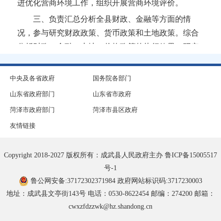
进优化营商环境工作，组织开展营商环境评价。
三、负责汇总分析全县财政、金融等方面的情
成武县农业农村局
况，参与研究财政政策、货币政策和土地政策。综合
成武县科学技术局
分析财政、金融、土地、价格政策的执行效果，研究
提出运用经济杠杆促进经济发展的政策建议。负责全
成武县交通运输局
县全口径外债的总量控制、结构优化和监测工作。与
中央及各省政府
国务院各部门
中国人民银行成武县支行牵头负责全县社会信用体系
山东省政府部门
山东省市政府
成武县综合行政执法局
建设工作。
菏泽市政府部门
菏泽市县区政府
四、承担指导推进和综合协调全县经济体制改革
成武县南鲁集镇人民政府
友情链接
的责任。研究经济体制改革和对外开放的重大问题，
成武县公安局
组织拟订全县综合性经济体制改革方案，协调有关专
Copyright 2018-2027 版权所有：成武县人民政府主办
鲁ICP备15005517
项经济体制改革方案，会同有关部门搞好重要专项经
号-1
成武县苟村集镇人民政府
济体制改革之间的衔接。协调推进产权制度和要素市
鲁公网安备:37172302371984
政府网站标识码:3717230003
场化配置改革。组织实施经济体制改革试点和改革试
地址：成武县文亭街143号 电话：0530-8622454 邮编：274200 邮箱：
成武县白浮图镇人民政府
验区的有关工作。拟订全县投融资、计划等体制改革
cwxzfdzzwk@hz.shandong.cn
方案并组织实施。组织研究所有制结构调整的政策措
成武县房产服务中心