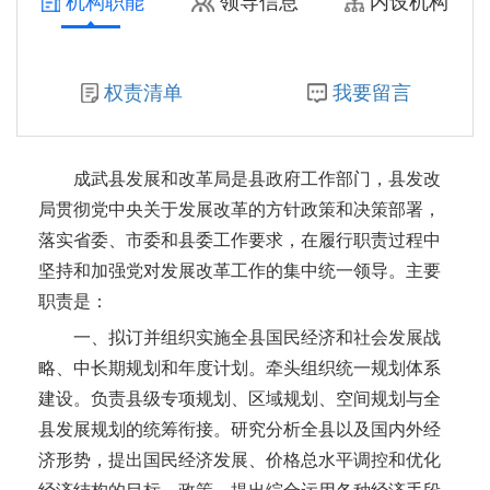
机构职能
领导信息
内设机构
成武县人力资源和社会保障局
权责清单
我要留言
成武县汶上集镇人民政府
成武县党集镇人民政府
成武县发展和改革局是县政府工作部门，县发改
成武县行政审批服务局
局贯彻党中央关于发展改革的方针政策和决策部署，
落实省委、市委和县委工作要求，在履行职责过程中
成武县返乡创业服务中心（成武县招商服务中心）
坚持和加强党对发展改革工作的集中统一领导。主要
职责是：
成武县卫生健康局
一、拟订并组织实施全县国民经济和社会发展战
略、中长期规划和年度计划。牵头组织统一规划体系
菏泽市生态环境局成武县分局
建设。负责县级专项规划、区域规划、空间规划与全
成武县供销合作社联合社
县发展规划的统筹衔接。研究分析全县以及国内外经
济形势，提出国民经济发展、价格总水平调控和优化
成武县司法局