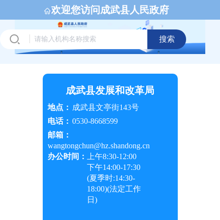
欢迎您访问成武县人民政府
搜索
成武县发展和改革局
地点：
成武县文亭街143号
电话：
0530-8668599
邮箱：
wangtongchun@hz.shandong.cn
办公时间：
上午
8:30-12:00
下午
14:00-17:30
(夏季时:
14:30-
18:00
)(法定工作
日)