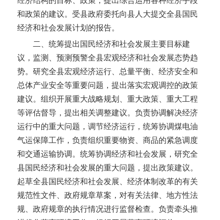
经济结构的目标、政策，提出综合运用各种经济手段
和政策的建议。受县政府委托向县人大提交全县国民
成武县九女集镇人民政府
经济和社会发展计划的报告。
二、统筹提出国民经济和社会发展主要目标建
成武县审计局
议，监测、预测预警全县宏观经济和社会发展态势趋
成武县工业和信息化局
势。研究全县宏观经济运行、总量平衡、经济安全和
总体产业安全等重要问题，提出落实宏观调控的政策
成武县市场监督管理局
建议。组织开展重大战略规划、重大政策、重大工程
等评估督导，提出相关调整建议。负责协调解决经济
成武县水务局
运行中的重大问题，调节经济运行，统筹协调煤电油
气运保障工作，负责组织重要物资、商品的紧急调度
成武县天宫庙镇人民政府
和交通运输协调。统筹协调经济和社会发展，研究全
县国民经济和社会发展的重大问题，提出政策建议。
成武县教育和体育局
起草全县国民经济和社会发展、经济体制改革的有关
成武县信访局
规范性文件、政府规章草案，对有关法律、地方性法
规、政府规章的执行情况进行监督检查。负责牵头推
成武县自然资源和规划局