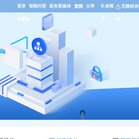
登录
智能问答
政务新媒体
分享
长者模
繁體
无障碍浏
式
关爱版
览