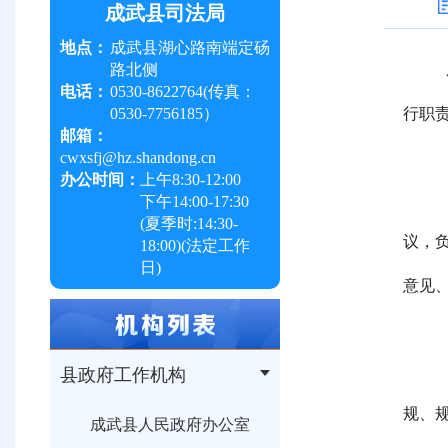
成武县司法局
地点：
成武县湖心路南端定砀
路北侧
电话：
0530-8622764(传真：
0530-7756185）
行职
邮箱：
cwxsfj@hz.shandong.cn
办公时间：
上午
8:30-12:00
下午
14:00-17:30
(夏季时:
14:30-
议，
18:00
)(法定工作
日)
意见
县政府工作机构
规、
成武县人民政府办公室