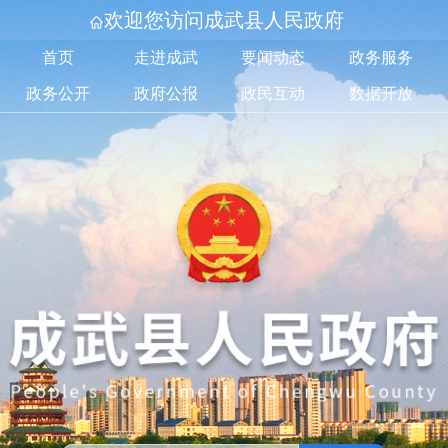
欢迎您访问成武县人民政府
首页
走进成武
要闻动态
政务服务
政务公开
政府公报
政民互动
数据开放