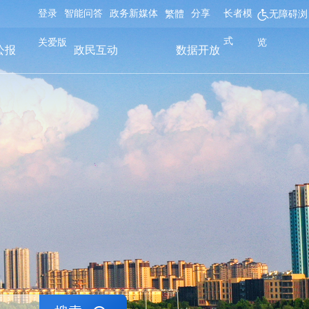
登录
智能问答
政务新媒体
分享
长者模
繁體
无障碍浏
式
关爱版
览
公报
政民互动
数据开放