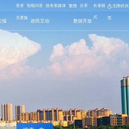
登录
智能问答
政务新媒体
分享
长者模
繁體
无障碍浏
式
关爱版
览
公报
政民互动
数据开放