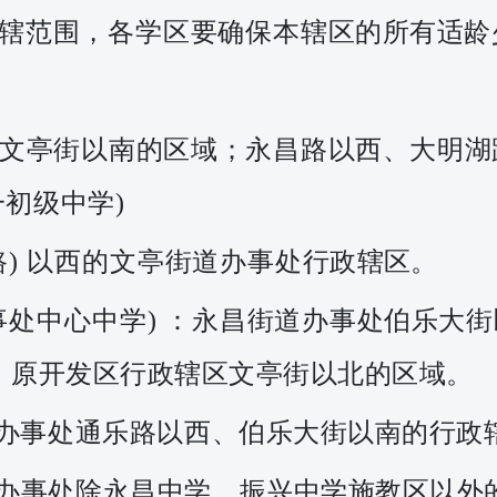
辖范围，各学区要确保
本
辖区的所有适龄
文亭街以南的区域；永
昌
路以西、大明湖
一初级中学)
) 以西的文亭街道办事处
行政辖区。
事处中心中学) ：
永昌
街道办事
处
伯乐大街
；原开发区行
政
辖
区文亭街以北的区域。
办事处通乐路以西、伯
乐大街以南的行政
办事处除永昌中学、振
兴
中学施教区以外