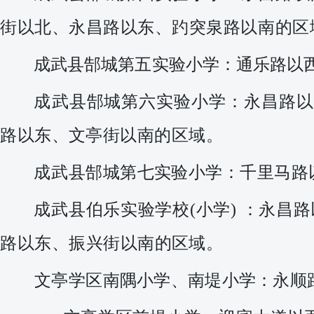
街以北、永昌路以东、趵突泉路以南的区
成武县郜城第五实验小学：
通乐路以
成
武
县郜城第六实验小学：
永昌路以
路
以东、文亭街以南的区域。
成
武县郜城第七实验小学：
千里马路
成武县伯乐实验学校
(小学) ：
永昌路
路以东、振兴街以南的区域。
文亭学区
南隅小学、南堤小学：
永顺