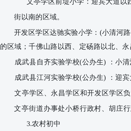
文
亭学区前堤小学：
迎宾大道以
街
以南的区域。
开发区学区达驰
实验小学：
(小清河路
的区域；千佛山路以西、定砀路以北、永
成武
县
自齐实验学校
(公办生) ：
小清
成武
县
江河实验学校
(公办生) ：
迎宾
文
亭
学区、永昌学区和开发区学区负
文
亭
街道办事处小桥行政村、胡庄行
3
.农村初中