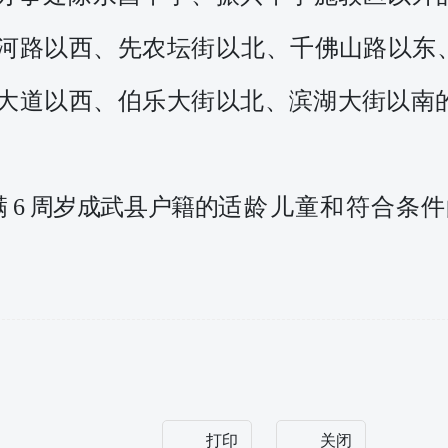
河路以西、先农坛街
以北
、
千佛山路以东
大道以西、伯乐大街
以
北、滨湖大街以南
前年满 6 周岁成武县户籍的
适
龄
儿童和符合条件
打印
关闭