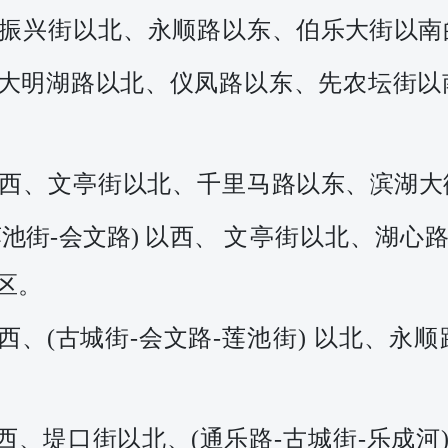
振兴街以北、永顺路以
东
、
伯乐大街以南
大明湖路以北、仪凤路
以
东、先农坛街以
西、文亭街以北、千里
马
路以东、滨湖大
莲池街
-会文路) 以西、
文
亭
街以北、湖心
区。
西、
(古城街-会文路-
莲
池街
) 以北、永
西、堤口街以北、
(通
乐路
-古城
街
-乐成