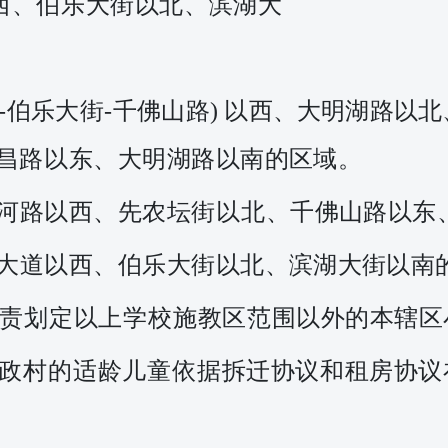
西、伯乐大街以北、滨湖大
-伯乐大街-千佛山路)
以西、大明湖路以北
昌路以东、大
明
湖路以南的区域。
河路以西、先农坛街
以北
、
千佛山路以东
大道以西、伯乐大街
以
北、滨湖大街以南
责划定以上学校施教区
范
围以外的本辖区
政村的适龄儿童依据拆
迁协议和租房协议