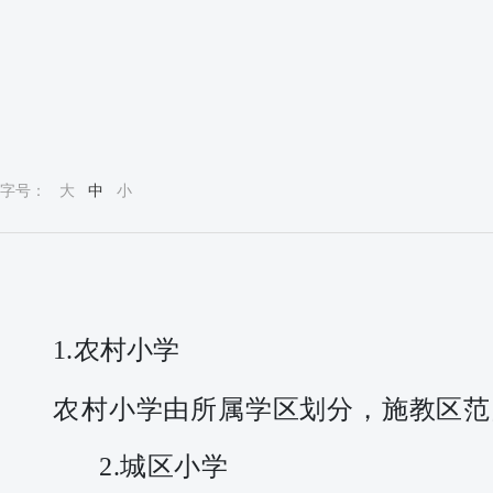
字号：
大
中
小
1
.农村小学
农
村
小学由所属学区划分，施教区范
2
.城区小学