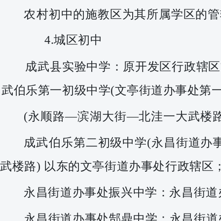
农
村
初中的施教区为其所属学区的管
4
.城区初中
成
武
县实验中学：
原开发区行政辖区
武
伯乐第一初级中学
(文亭街道办事处第
(
永顺路
—滨湖大街—北洼一大武楼路
成武
伯
乐第二初级中学
(永昌街道办
武楼路
) 以东的文亭街道办事处行政辖区
永
昌街道办事处振兴中学
：永昌街道
永
昌街道办事处郜鼎中学：
永昌街道