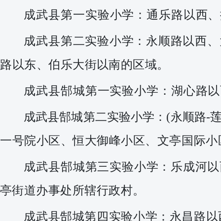
成武县第一实验小学：
通乐路以西、
成
武
县第二实验小学：
永顺路以西、
路
以东、伯乐大街以南的区域。
成武县郜城第一实验小学：
湖心路以
成武县郜城第二实验小学：
(永顺路-
一号院小区、恒大御峰小区、文亭国际小
成
武
县郜城第三实验小学：
乐成河以
亭街道办事处所辖行政村。
成
武
县郜城第四实验小学
：永昌路以