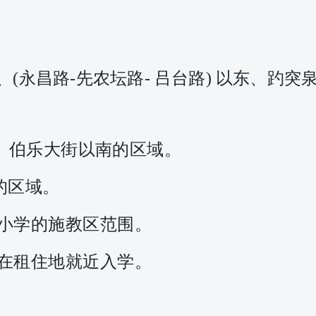
、
(永昌路-先农坛
路
- 吕台路) 以东、趵突
、伯乐大街以南的区域。
的区域。
小学的施教区范围。
在租住地就近入学
。