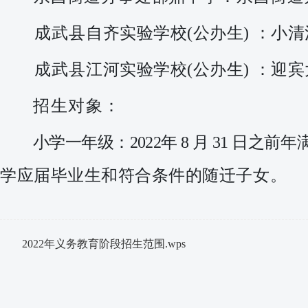
成武
县
自齐实验学校
(公办生) ：
小清
成武
县
江河实验学校
(公办生) ：
迎宾
招生对象
：
小
学一年级：
2022年 8 月 31 日之
学应届毕业生和符合条件的随迁子女。
2022年义务教育阶段招生范围.wps