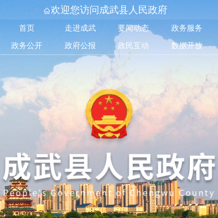
欢迎您访问成武县人民政府
首页
走进成武
要闻动态
政务服务
政务公开
政府公报
政民互动
数据开放