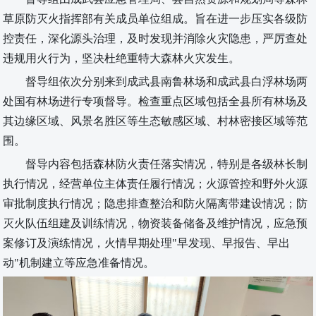
草原防灭火指挥部
有关成员单位组成。
旨在进一步压实各级防
控责任，深化源头治理，及时发现并消除火灾隐患，严厉查处
违规用火行为，坚决杜绝重特大森林火灾发生。
督导组依次分别来到成武县南鲁林场和成武县白浮林场两
处国有林场进行专项督导。
检查重点区域包括全县所有林场及
其边缘区域、风景名胜区等生态敏感区域、村林密接区域等范
围。
督导内容包括森林防火责任落实情况，特别是各级林长制
执行情况，经营单位主体责任履行情况；
火源管控和
野外火源
审批制度执行
情况；隐患排查整治和
防火隔离带建设情况；防
灭火队伍组建及训练情况，物资装备储备及维护情况，应急预
案修订及演练情况，火情早期处理
"早发现、早报告、早出
动"机制建立等
应急准备情况
。