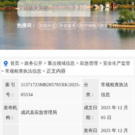
搜索
热搜词：
营商环境
养老服务
医疗保险
政策文件
>
>
>
>
首页
政务公开
重点领域信息
应急管理
安全生产监管
>
> 正文内容
常规检查执法信息
索 引
11371723MB285785XK/2025-
分
常规检查执法
号：
05534
类：
信息
发布机
成文日
2025 年 12 月
成武县应急管理局
构：
期：
05 日
发布日
2025 年 12 月