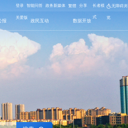
登录
智能问答
政务新媒体
分享
长者模
繁體
无障碍浏
式
关爱版
览
公报
政民互动
数据开放