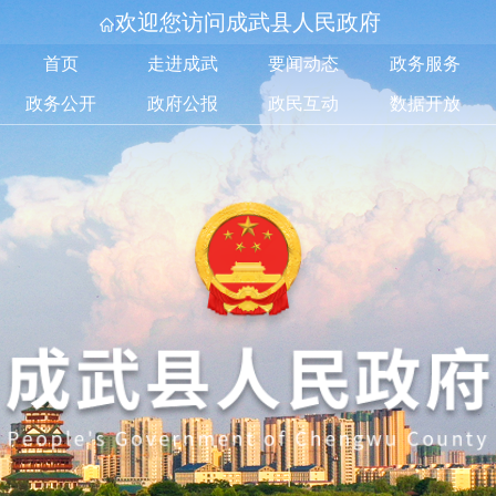
欢迎您访问成武县人民政府
首页
走进成武
要闻动态
政务服务
政务公开
政府公报
政民互动
数据开放