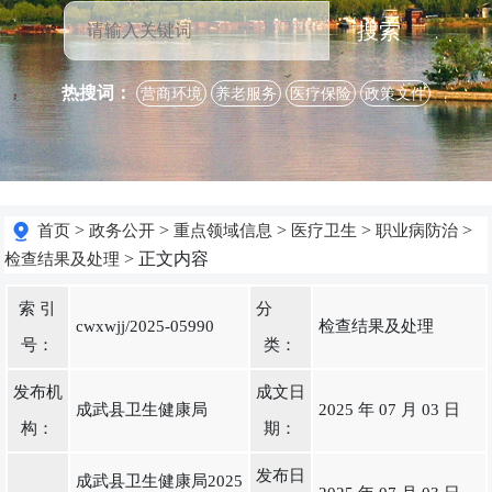
搜索
热搜词：
营商环境
养老服务
医疗保险
政策文件
>
>
>
>
>
首页
政务公开
重点领域信息
医疗卫生
职业病防治
> 正文内容
检查结果及处理
索 引
分
cwxwjj/2025-05990
检查结果及处理
号：
类：
发布机
成文日
成武县卫生健康局
2025 年 07 月 03 日
构：
期：
发布日
成武县卫生健康局2025