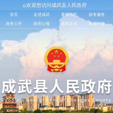
欢迎您访问成武县人民政府
首页
走进成武
要闻动态
政务服务
政务公开
政府公报
政民互动
数据开放