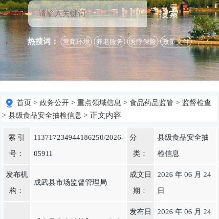
搜索
热搜词：
营商环境
养老服务
医疗保险
政策文件
>
>
>
>
首页
政务公开
重点领域信息
食品药品监管
监督检查
>
> 正文内容
县级食品安全抽检信息
索 引
113717234944186250/2026-
分
县级食品安全抽
号：
05911
类：
检信息
发布机
成文日
2026 年 06 月 24
成武县市场监督管理局
构：
期：
日
发布日
2026 年 06 月 24