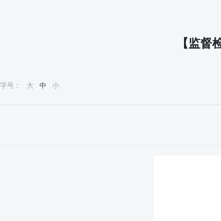
【监督检
字号：
大
中
小