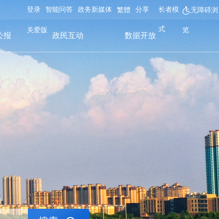
登录
智能问答
政务新媒体
分享
长者模
繁體
无障碍浏
式
关爱版
览
公报
政民互动
数据开放