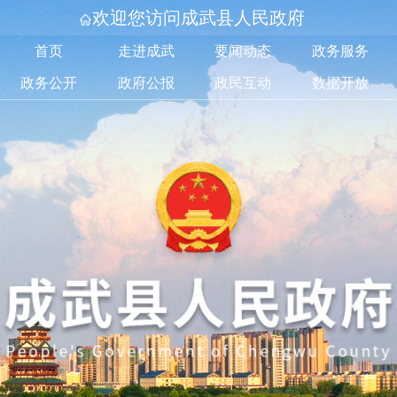
欢迎您访问成武县人民政府
首页
走进成武
要闻动态
政务服务
政务公开
政府公报
政民互动
数据开放