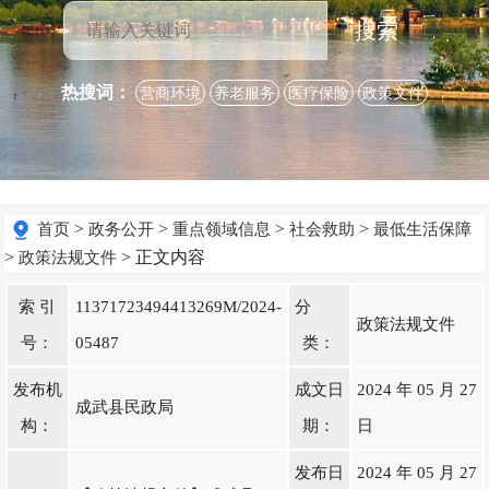
搜索
热搜词：
营商环境
养老服务
医疗保险
政策文件
>
>
>
>
首页
政务公开
重点领域信息
社会救助
最低生活保障
>
> 正文内容
政策法规文件
索 引
11371723494413269M/2024-
分
政策法规文件
号：
05487
类：
发布机
成文日
2024 年 05 月 27
成武县民政局
构：
期：
日
发布日
2024 年 05 月 27