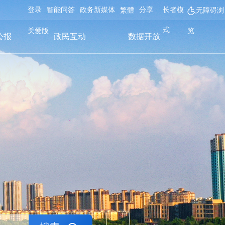
登录
智能问答
政务新媒体
分享
长者模
繁體
无障碍浏
式
关爱版
览
公报
政民互动
数据开放