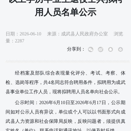
用人员名单公示
日期：
2026-06-10
来源：
成武县人民政府办公室
浏览
量：
2287
分享到：
经档案及部队综合表现量化评分、
考试
、考察、体
检、选岗等程序
，
共
4
名同志符合聘用条件，拟聘用为成武
县事业单位工作人员，现将拟聘用人员名单向社会公示。
公示时间：
202
6
年
6
月
10
日至
2026年6
月
17
日
，公示期
间如对公示人员有异议，单位或个人可以以书面形式向成
武县人力资源和社会保障局反映，反映问题者，须提供真
实姓名（单位
)、联系电话和通讯地址，以便及时反馈。