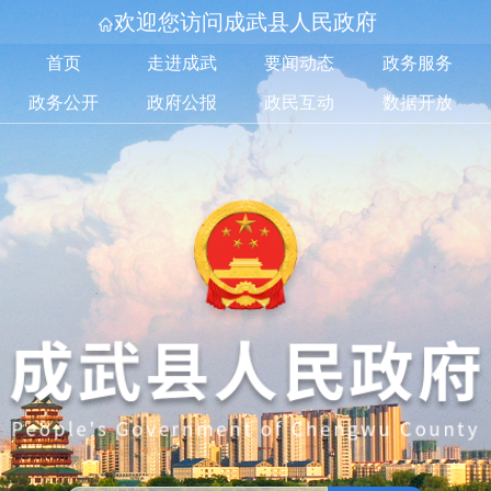
欢迎您访问成武县人民政府
首页
走进成武
要闻动态
政务服务
政务公开
政府公报
政民互动
数据开放