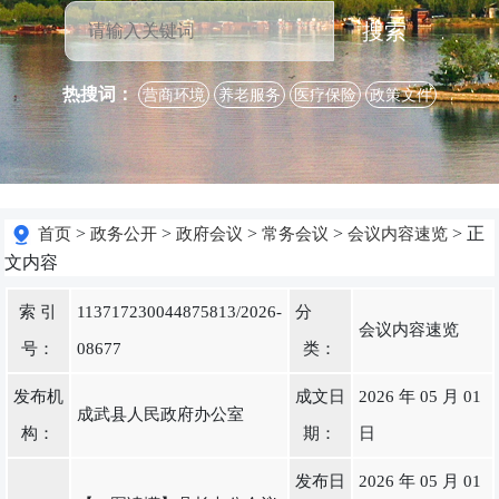
搜索
热搜词：
营商环境
养老服务
医疗保险
政策文件
>
>
>
>
> 正
首页
政务公开
政府会议
常务会议
会议内容速览
文内容
索 引
113717230044875813/2026-
分
会议内容速览
号：
08677
类：
发布机
成文日
2026 年 05 月 01
成武县人民政府办公室
构：
期：
日
发布日
2026 年 05 月 01