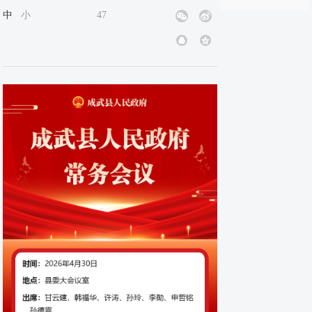
中
小
47