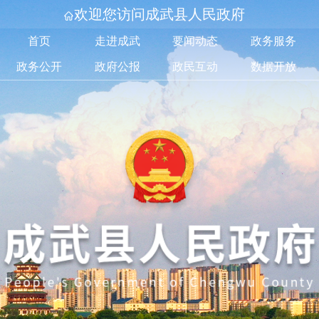
欢迎您访问成武县人民政府
首页
走进成武
要闻动态
政务服务
政务公开
政府公报
政民互动
数据开放