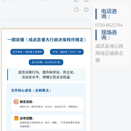
电话咨
询：
0530-8622764
现场咨
询：
成武县湖心路
南端定砀路北
侧