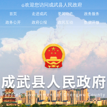
欢迎您访问成武县人民政府
首页
走进成武
要闻动态
政务服务
政务公开
政府公报
政民互动
数据开放