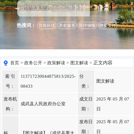
搜索
热搜词：
营商环境
养老服务
医疗保险
政策文件
>
>
>
> 正文内容
首页
政务公开
政策解读
图文解读
索 引
113717230044875813/2025-
分
图文解读
号：
08433
类：
发布机
成文日
2025 年 05 月 07
成武县人民政府办公室
构：
期：
日
发布日
2025 年 05 月 07
期：
日
标
【图文解读】《成武县重大