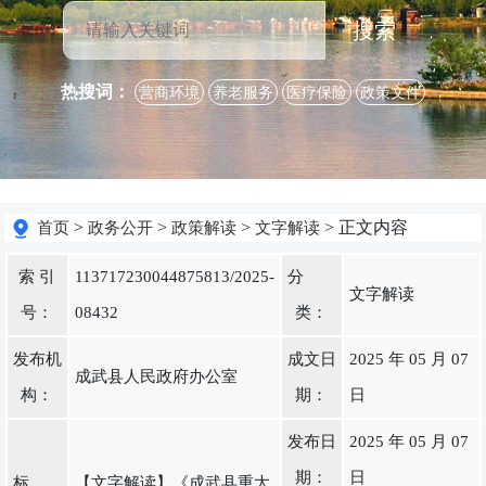
搜索
热搜词：
营商环境
养老服务
医疗保险
政策文件
>
>
>
> 正文内容
首页
政务公开
政策解读
文字解读
索 引
113717230044875813/2025-
分
文字解读
号：
08432
类：
发布机
成文日
2025 年 05 月 07
成武县人民政府办公室
构：
期：
日
发布日
2025 年 05 月 07
期：
日
标
【文字解读】《成武县重大