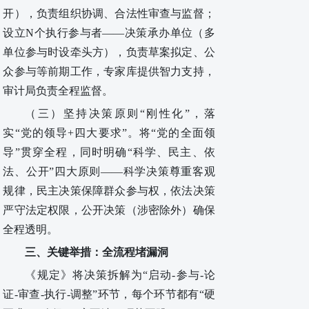
开），负责组织协调、合法性审查与监督；
设立
N个执行参与者
——
决策承办单位（多
单位参与时设牵头方）
，
负责草案拟定、公
众参与等前期工作，专家库提供智力支持，
审计局负责
全程
监督。
（三）
坚持
决策原则
“刚性化”
，
落
实
“党
的
领导
+四大要求”
。
将
“党的全面领
导”贯穿全程，同时明确“科学、民主、依
法、公开”四大原则——科学决策尊重客观
规律，民主决策保障群众参与权，依法决策
严守法定权限，公开决策（涉密除外）确保
全程透明。
三、关键举措：全流程堵漏洞
《规定》将决策拆解为
“启动-参与-论
证-审查-执行-调整”环节，每个环节
都有
“硬