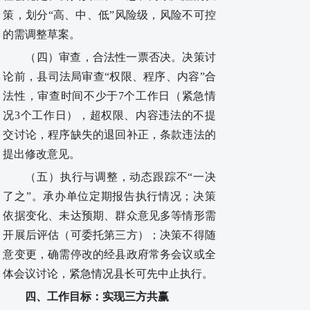
策，划分“高、中、低”风险级，风险不可控
的需调整草案。
（
四
）审查
，
合法性一票否决
。
决策讨
论前，县司法局审查
“权限、程序、内容”合
法性，审查时间不少于7个工作日（紧急情
况3个工作日）
，
超权限、内容违法的不提
交讨论
，
程序缺失的退回补正
，
条款违法的
提出
修改意见。
（
五
）执行与调整
，
动态跟踪不
“一决
了之”
。
承办单位定期报告执行情况；决策
依据变化、未达预期、群众意见多等情形需
开展后评估（可委托第三方）；决策不得随
意变更，确需停改的经县政府常务会议
或
全
体会议讨论，紧急情况县长可先中止执行。
四、
工作目标
：
实现
三方共赢