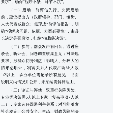
要求”，确保“程序不缺、环节不跳”。
（一）启动
，前
评估先行
。
决策启动
前，建议提出方（政府领导、部门、镇街、
人大代表或群众）需形成
“前评估报告”，明
确“拟解决问题、依据、方案必要性”，由县
长决定是否启动，杜绝“拍脑袋决策”。
（
二
）参与
，
群众发声有回音
。
通过座
谈会、听证会、问卷调查收集意见；
对
法规
要求、涉群众切身利益且影响大、分歧大的
情形必听证，利害关系人代表占听证人数
1/2以上；承办单位需记录所有意见，书面
说明采纳情况并公开，未采纳需解释理由。
（
三
）论证与评估
，
双重把关降风险
。
专业类决策需
5人以上专家（复杂事项7人以
上），专家选任回避利害关系；对可能引发
社会稳定、公共安全、生态、财政风险的决