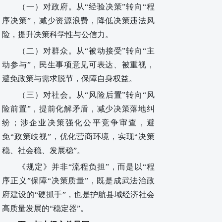
（一）对政府
。
从
“经验决策”转向“程
序决策”，减少资源浪费，降低决策违法风
险，提升决策科学性与公信力。
（
二
）对群众
。
从
“被动接受”转向“主
动参与”，民生事项意见可表达、被重视，
避免政策与需求脱节，保障自身权益。
（
三
）对社会
。
从
“风险后置”转向“风
险前置”，提前化解矛盾，减少决策落地纠
纷；涉企业决策强化公平竞争审查，避
免“政策歧视”，优化营商环境，实现“决策
稳、社会稳、发展稳”。
《规定》并非
“流程负担”，而是以“程
序正义”保障“决策质量”，既是成武法治政
府建设的“硬抓手”，也是
护航
县域
经济社会
高质量发展的
“稳定器”。