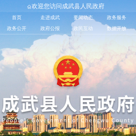
欢迎您访问成武县人民政府
首页
走进成武
要闻动态
政务服务
政务公开
政府公报
政民互动
数据开放