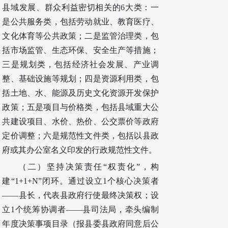
县域发展、群众利益密切相关的6大类：
一
是
公共服务类
，
包括
劳动就业、教育医疗、
文化体育等公共政策；
二是
监管治理类
，
包
括
市场监管、生态环保、安全生产等措施；
三是
规划类
，
包括
经济社会发展、产业调
整、基础设施等规划；
四是
资源利用类
，
包
括
土地、水、能源及历史文化资源开发保护
政策；
五是
项目与价格类
，
包括
县域重大公
共建设项目、水价、热价、公交票价等政府
定价调整；
六是
规范性文件类
，
包括
以县政
府或其办公室名义印发的行政规范性文件。
（二）
坚持
决策责任
“权责化”
，
构
建
“1+1+N”闭环
。
通过设立
1个核心决策者
——
县长
，
代表县政府行使最终决策权；
设
立
1个统筹协调者
——
县司法局
，
牵头编制
年度决策事项目录（报县委
县政府
同意后公