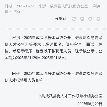
日期：
2025-08-29
来源：
成武县人民政府办公室
浏览
量：
1720
分享到：
根据《
20
25
年成武县教体系统公开引进高层次急需紧
缺人才公告》等要求，经过报名、资格审查、面试、体
检、考察等程序，确定以下拟聘用人员，现予以公示，公
示期为
202
5
年
8
月
29
日
-202
5
年
9
月
8
日。
附件：
202
5
年成武县教体系统公开引进高层次急需紧
缺人才拟聘用人员名单
中共成武县委人才工作领导小组办公室
202
5
年
8
月
29
日