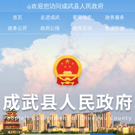
欢迎您访问成武县人民政府
首页
走进成武
要闻动态
政务服务
政务公开
政府公报
政民互动
数据开放