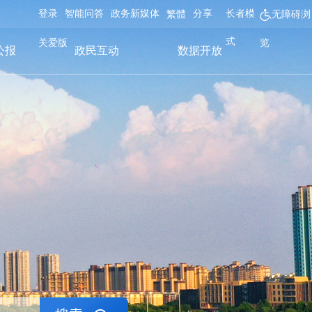
登录
智能问答
政务新媒体
分享
长者模
繁體
无障碍浏
式
关爱版
览
公报
政民互动
数据开放