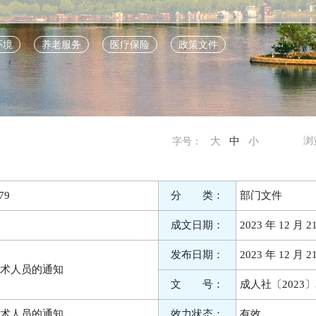
环境
养老服务
医疗保险
政策文件
大
中
小
浏
字号：
79
分 类：
部门文件
成文日期：
2023 年 12 月 2
发布日期：
2023 年 12 月 2
术人员的通知
文 号：
成人社〔2023〕
术人员的通知
效力状态：
有效