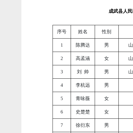
成武县人民
序号
姓名
性别
1
陈腾达
男
山
2
高孟涵
女
山
3
刘
帅
男
山
4
李杭远
男
5
青咏薇
女
6
史楚楚
女
7
徐衍东
男