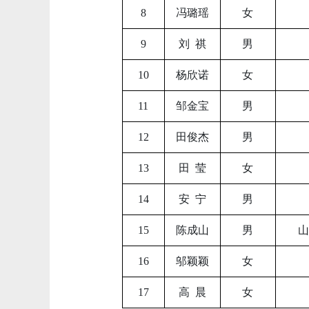
8
冯璐瑶
女
9
刘
祺
男
10
杨欣诺
女
11
邹金宝
男
12
田俊杰
男
13
田
莹
女
14
安
宁
男
15
陈成山
男
山
16
邬颖颖
女
17
高
晨
女