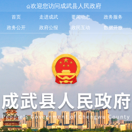
欢迎您访问成武县人民政府
首页
走进成武
要闻动态
政务服务
政务公开
政府公报
政民互动
数据开放