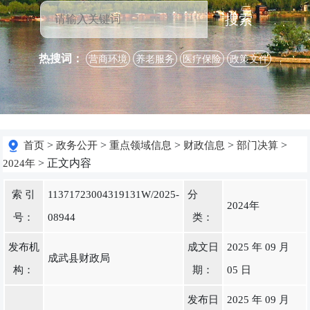
搜索
热搜词：
营商环境
养老服务
医疗保险
政策文件
>
>
>
>
>
首页
政务公开
重点领域信息
财政信息
部门决算
> 正文内容
2024年
索 引
11371723004319131W/2025-
分
2024年
号：
08944
类：
发布机
成文日
2025 年 09 月
成武县财政局
构：
期：
05 日
发布日
2025 年 09 月