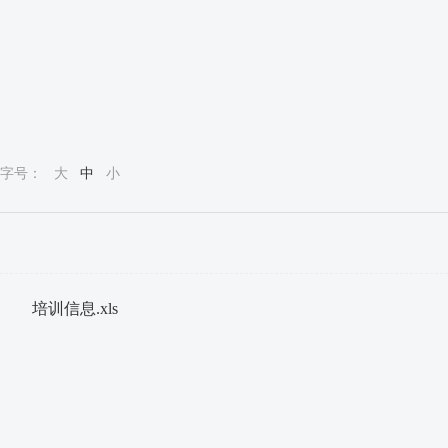
字号：
大
中
小
培训信息.xls