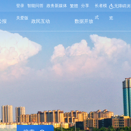
登录
智能问答
政务新媒体
分享
长者模
繁體
无障碍浏
式
关爱版
览
公报
政民互动
数据开放