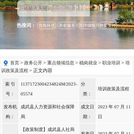
搜索
热搜词：
营商环境
养老服务
医疗保险
政策文件
>
>
>
>
>
首页
政务公开
重点领域信息
稳岗就业
职业培训
培
> 正文内容
训政策及流程
索 引
11371723004234824M/2023-
分
培训政策及流程
号：
05574
类：
发布机
成武县人力资源和社会保障
成文日
2023 年 07 月 11
构：
局
期：
日
【政策制度】成武县人社局
发布日
2023 年 07 月 11