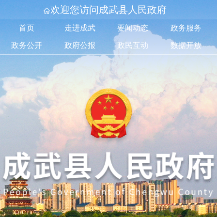
欢迎您访问成武县人民政府
首页
走进成武
要闻动态
政务服务
政务公开
政府公报
政民互动
数据开放